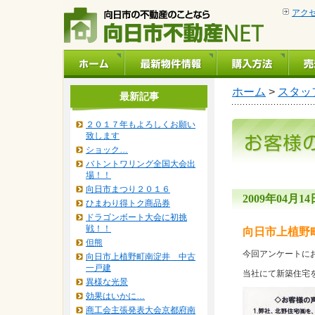
アク
ホーム
>
スタッ
最新記事
２０１７年もよろしくお願い
致します
ショック…
バトントワリング全国大会出
場！！
向日市まつり２０１６
2009年04月14日
ひまわり得トク商品券
ドラゴンボート大会に初挑
戦！！
向日市上植野
但熊
今回アンケートに
向日市上植野町南淀井 中古
一戸建
当社にて新築住宅
異様な光景
効果はいかに…
商工会主張発表大会京都府南