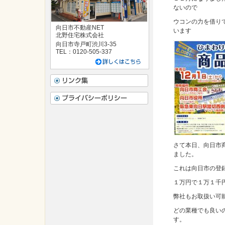
ないので
ウコンの力を借り
向日市不動産NET
います
北野住宅株式会社
向日市寺戸町渋川3-35
TEL：0120-505-337
さて本日、向日市
ました。
これは向日市の登
１万円で１万１千
弊社もお取扱い可
どの業種でも良い
す。