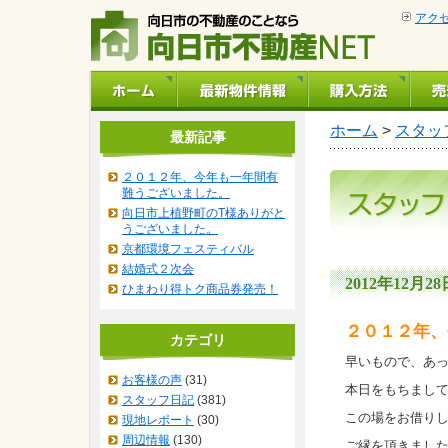
アク
ホーム
>
スタッ
最新記事
２０１２年、今年も一年間有
難うございました。
向日市上植野町のT様ありがと
うございました。
京都環境フェスティバル
結婚式２次会
2012年12月28日
ひまわり得トク商品券発売！
２０１２年、
カテゴリ
早いもので、あ
お客様の声
(31)
本日をもちまし
スタッフ日記
(381)
この場をお借り
現地レポート
(30)
周辺情報
(130)
ご縁を頂きまし