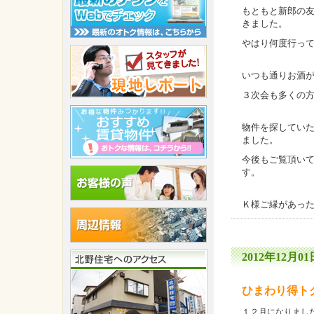
もともと新郎の
きました。
やはり何度行っ
いつも通りお酒
３次会も多くの
物件を探してい
ました。
今後もご覧頂い
す。
Ｋ様ご縁があった
2012年12月01日
ひまわり得ト
１２月になりまし