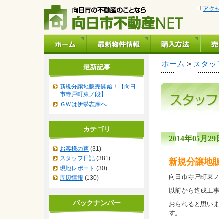
アク
ホーム
>
スタッ
最新記事
新規分譲地販売開始！【向日
市寺戸町東ノ段】
ＧＷは伊勢志摩へ
カテゴリ
2014年05月29日
お客様の声
(31)
スタッフ日記
(381)
新規分譲地
現地レポート
(30)
向日市寺戸町東
周辺情報
(130)
以前から造成工
バックナンバー
おられると思い
す。