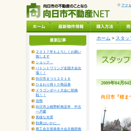
アク
ホーム
>
スタッ
最新記事
２０１７年もよろしくお願い
致します
ショック…
バトントワリング全国大会出
場！！
向日市まつり２０１６
2009年04月04日
ひまわり得トク商品券
ドラゴンボート大会に初挑
戦！！
向日市『桜ま
但熊
向日市上植野町南淀井 中古
一戸建
異様な光景
効果はいかに…
商工会主張発表大会京都府南