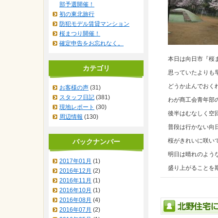
部予選開催！
初の東北旅行
防犯モデル賃貸マンション
桜まつり開催！
確定申告をお忘れなく。
本日は向日市『桜
カテゴリ
思っていたよりも
どうか止んでおく
お客様の声
(31)
スタッフ日記
(381)
わが商工会青年部
現地レポート
(30)
後半はむなしく空
周辺情報
(130)
普段は行かない向
桜がきれいに咲い
バックナンバー
明日は晴れのよう
2017年01月
(1)
盛り上がることを
2016年12月
(2)
2016年11月
(1)
2016年10月
(1)
2016年08月
(4)
2016年07月
(2)